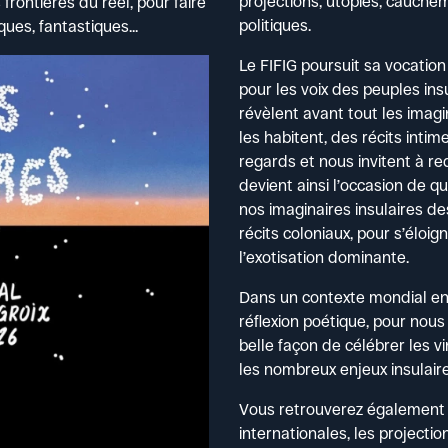
projections, utopies, cauchem
rontières du réel, pour faire
politiques.
ues, fantastiques...
Le FIFIG poursuit sa vocatio
pour les voix des peuples insu
révèlent avant tout les imagin
les habitent, des récits intim
regards et nous invitent à re
devient ainsi l’occasion de q
nos imaginaires insulaires d
récits coloniaux, pour s’éloi
l’exotisation dominante.
Dans un contexte mondial en c
réflexion poétique, pour nou
belle façon de célébrer les vi
les nombreux enjeux insulaires
Vous retrouverez également l
internationales, les projectio