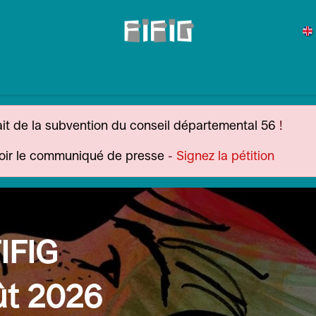
os pratiques
Catalogue 2026
Actualités
Éditions précédent
ait de la subvention du conseil départemental 56
!
oir le communiqué de presse
-
Signez la pétition
FIFIG
ût 2026