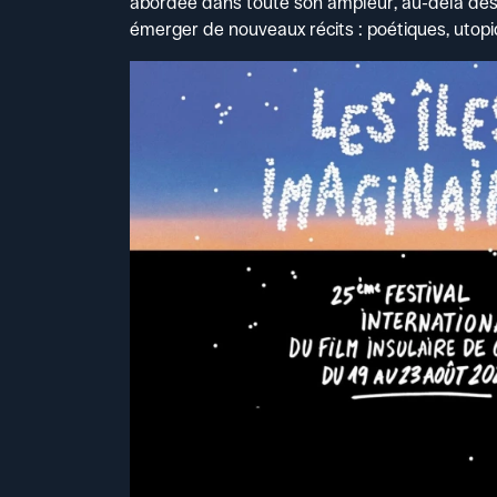
abordée dans toute son ampleur, au-delà des f
émerger de nouveaux récits : poétiques, utopiq