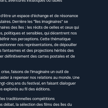
ars, aventures initiatiques ou fables
n d’être un espace d’échange et de résonance
laires. Derrière les “îles imaginaires” se
aires des îles : les récits de celles et ceux qui
es, politiques et sensibles, qui décentrent nos
définir nos perceptions. Cette thématique
uestionner nos représentations, de dépouiller
es fantasmes et des projections hérités des
gner définitivement des cartes postales et de
rise, faisons de l’imaginaire un outil de
s aider à repenser nos relations au monde. Une
ngt-cinq ans du festival, en faisant dialoguer
 explorés au fil des éditions.
es traditionnelles compétitions
ns débat, la sélection des films des îles du