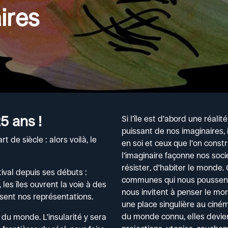
ires
5 ans !
Si l’île est d’abord une réali
puissant de nos imaginaires, 
t de siècle : alors voilà, le
en soi et ceux que l’on constr
l’imaginaire façonne nos soci
résister, d’habiter le monde. 
tival depuis ses débuts :
communes qui nous poussent à
 les îles ouvrent la voie à des
nous invitent à penser le mo
rsent nos représentations.
une place singulière au ciném
du monde connu, elles devienn
 du monde. L’insularité y sera