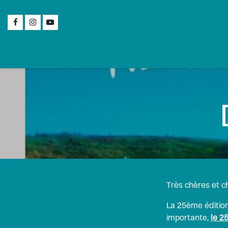
Se rendre au contenu
Le festival
Inf
Très chères et c
La 25ème édition
importante,
le 2