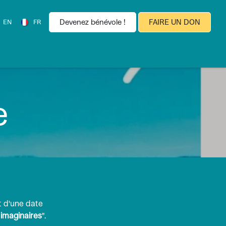
Devenez bénévole !
FAIRE UN DON
EN
FR
es
Espace Presse
e
git d'une date
 imaginaires
".